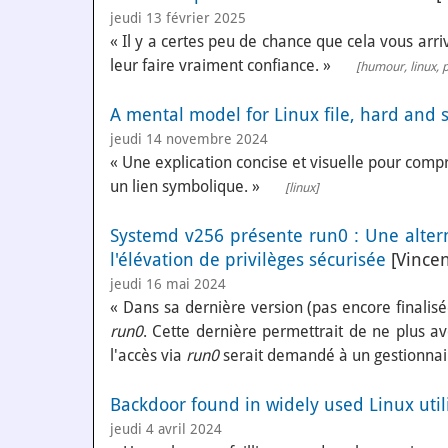
jeudi 13 février 2025
« Il y a certes peu de chance que cela vous arri
leur faire vraiment confiance. »
[
humour
,
linux
,
A mental model for Linux file, hard and s
jeudi 14 novembre 2024
« Une explication concise et visuelle pour compr
un lien symbolique. »
[
linux
]
Systemd v256 présente run0 : Une alter
l'élévation de privilèges sécurisée
[Vincen
jeudi 16 mai 2024
« Dans sa dernière version (pas encore finali
run0
. Cette dernière permettrait de ne plus a
l'accès via
run0
serait demandé à un gestionnair
Backdoor found in widely used Linux util
jeudi 4 avril 2024