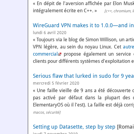
« En dépit de l'aversion affichée par Elon Musk
intégralement écrite en C++. »
[
c++
,
chromium
,
l
WireGuard VPN makes it to 1.0.0—and int
lundi 6 avril 2020
« Toujours via le blog de Simon Willison, un art
VPN légère, au sein du noyau Linux. Cet
autre
commercial
propose également un service 
clients pour différents systèmes d'exploitation 
Serious flaw that lurked in sudo for 9 ye
mercredi 5 février 2020
« Une faille vieille de 9 ans a été découver
pas activé par défaut dans la plupart des di
ElementaryOS où il l'est). La faille est déjà cor
macos
,
sécurité
]
Setting up Datasette, step by step
[Romai
jeudi 7 novembre 2019