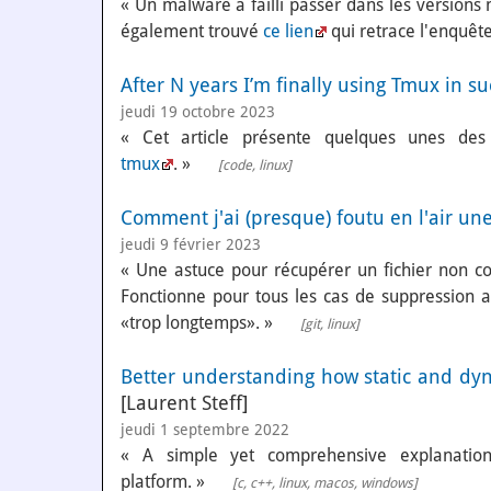
« Un malware a failli passer dans les versions 
également trouvé
ce lien
qui retrace l'enquête
After N years I’m finally using Tmux in s
jeudi 19 octobre 2023
« Cet article présente quelques unes des 
tmux
. »
[
code
,
linux
]
Comment j'ai (presque) foutu en l'air u
jeudi 9 février 2023
« Une astuce pour récupérer un fichier non co
Fonctionne pour tous les cas de suppression ac
«trop longtemps». »
[
git
,
linux
]
Better understanding how static and dy
[Laurent Steff]
jeudi 1 septembre 2022
« A simple yet comprehensive explanation
platform. »
[
c
,
c++
,
linux
,
macos
,
windows
]