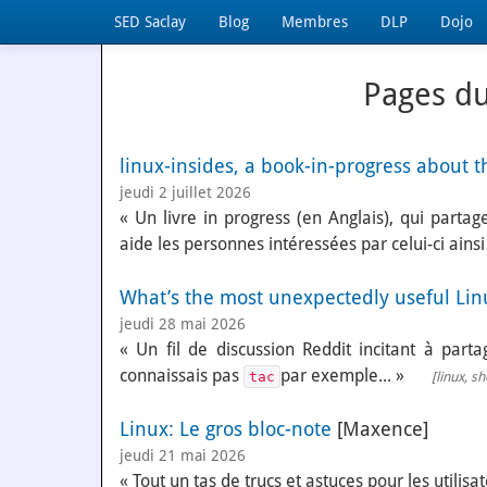
SED Saclay
Blog
Membres
DLP
Dojo
Pages du
linux-insides, a book-in-progress about th
jeudi 2 juillet 2026
« Un livre in progress (en Anglais), qui parta
aide les personnes intéressées par celui-ci ainsi
What’s the most unexpectedly useful Li
jeudi 28 mai 2026
« Un fil de discussion Reddit incitant à pa
connaissais pas
par exemple... »
tac
[
linux
,
sh
Linux: Le gros bloc-note
[Maxence]
jeudi 21 mai 2026
« Tout un tas de trucs et astuces pour les utilisa