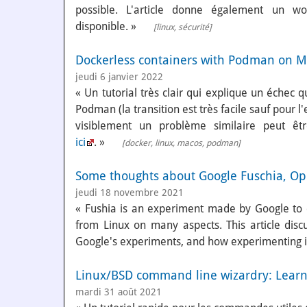
possible. L'article donne également un wo
disponible. »
[
linux
,
sécurité
]
Dockerless containers with Podman on 
jeudi 6 janvier 2022
« Un tutorial très clair qui explique un échec
Podman (la transition est très facile sauf pour l
visiblement un problème similaire peut êt
ici
. »
[
docker
,
linux
,
macos
,
podman
]
Some thoughts about Google Fuschia, Op
jeudi 18 novembre 2021
« Fushia is an experiment made by Google to c
from Linux on many aspects. This article dis
Google's experiments, and how experimenting is 
Linux/BSD command line wizardry: Learn 
mardi 31 août 2021