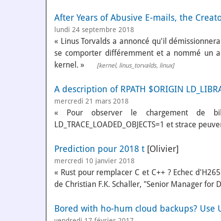
After Years of Abusive E-mails, the Creat
lundi 24 septembre 2018
« Linus Torvalds a annoncé qu'il démissionnera
se comporter différemment et a nommé un adj
kernel. »
[
kernel
,
linus_torvalds
,
linux
]
A description of RPATH $ORIGIN LD_LIBRA
mercredi 21 mars 2018
« Pour observer le chargement de bibl
LD_TRACE_LOADED_OBJECTS=1 et strace peuvent
Prediction pour 2018 t
[Olivier]
mercredi 10 janvier 2018
« Rust pour remplacer C et C++ ? Echec d'H265 
de Christian F.K. Schaller, "Senior Manager for
Bored with ho-hum cloud backups? Use Us
vendredi 17 février 2017