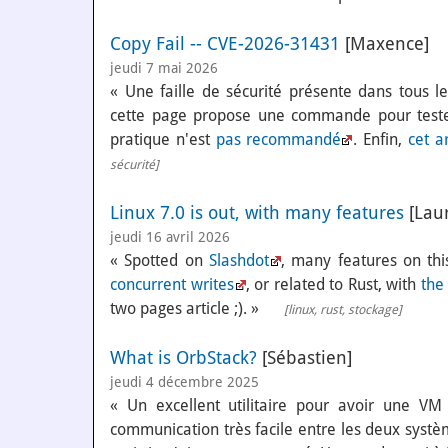
Copy Fail -- CVE-2026-31431
[Maxence]
jeudi 7 mai 2026
« Une faille de sécurité présente dans tous 
cette page propose une commande pour tester
pratique n'est
pas recommandé
. Enfin,
cet ar
sécurité
]
Linux 7.0 is out, with many features
[Laur
jeudi 16 avril 2026
« Spotted on
Slashdot
, many features on thi
concurrent writes
, or related to Rust, with
the
two pages article ;). »
[
linux
,
rust
,
stockage
]
What is OrbStack?
[Sébastien]
jeudi 4 décembre 2025
« Un excellent utilitaire pour avoir une 
communication très facile entre les deux systè